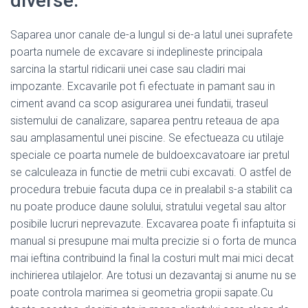
diverse.
Saparea unor canale de-a lungul si de-a latul unei suprafete
poarta numele de excavare si indeplineste principala
sarcina la startul ridicarii unei case sau cladiri mai
impozante. Excavarile pot fi efectuate in pamant sau in
ciment avand ca scop asigurarea unei fundatii, traseul
sistemului de canalizare, saparea pentru reteaua de apa
sau amplasamentul unei piscine. Se efectueaza cu utilaje
speciale ce poarta numele de buldoexcavatoare iar pretul
se calculeaza in functie de metrii cubi excavati. O astfel de
procedura trebuie facuta dupa ce in prealabil s-a stabilit ca
nu poate produce daune solului, stratului vegetal sau altor
posibile lucruri neprevazute. Excavarea poate fi infaptuita si
manual si presupune mai multa precizie si o forta de munca
mai ieftina contribuind la final la costuri mult mai mici decat
inchirierea utilajelor. Are totusi un dezavantaj si anume nu se
poate controla marimea si geometria gropii sapate.Cu