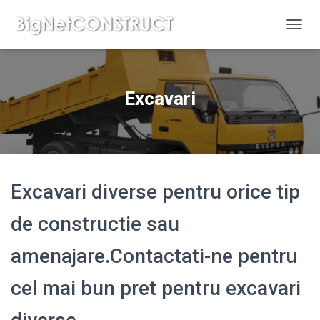
C
O
M
U
T
Excavari
Ă
N
A
V
I
G
A
Excavari diverse pentru orice tip
R
E
de constructie sau
A
amenajare.Contactati-ne pentru
cel mai bun pret pentru excavari